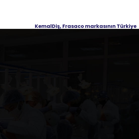
KemalDiş, Frasaco markasının Türkiye
ve Ortadaoğu bölgesindeki tek resmi
distribütörü’dür.
Ürün kategorileri
Demo Modelleri
(12)
Dental Hijyen ve Periodontoloji
(47)
Fantom Kafalar
(33)
İmplantoloji ve Cerrahi
(50)
Ortodonti, Enjeksiyon, Röntgen ve Diş
Çekimi Modelleri
(35)
Pediatrik Diş Hekimliği
(37)
Preparasyon ve Endodontik Alıştırmalar
(89)