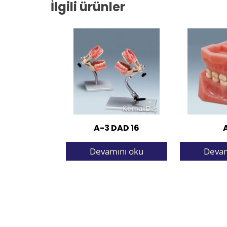
İlgili ürünler
A-3 DAD 16
Devamını oku
Devam