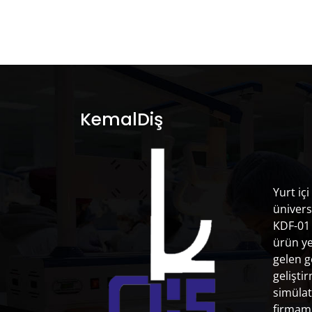
KemalDiş
Yurt içi
ünivers
KDF-01 
ürün ye
gelen g
gelişti
simülat
firmamı