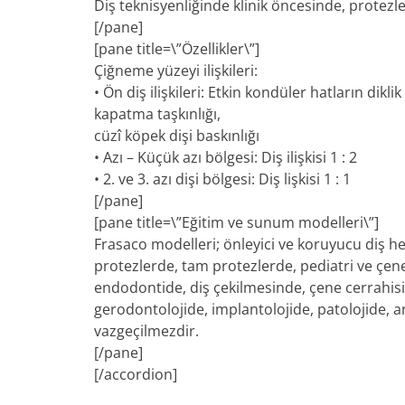
Diş teknisyenliğinde klinik öncesinde, protezle il
[/pane]
[pane title=\”Özellikler\”]
Çiğneme yüzeyi ilişkileri:
• Ön diş ilişkileri: Etkin kondüler hatların di
kapatma taşkınlığı,
cüzî köpek dişi baskınlığı
• Azı – Küçük azı bölgesi: Diş ilişkisi 1 : 2
• 2. ve 3. azı dişi bölgesi: Diş lişkisi 1 : 1
[/pane]
[pane title=\”Eğitim ve sunum modelleri\”]
Frasaco modelleri; önleyici ve koruyucu diş hek
protezlerde, tam protezlerde, pediatri ve çen
endodontide, diş çekilmesinde, çene cerrahisi
gerodontolojide, implantolojide, patolojide, a
vazgeçilmezdir.
[/pane]
[/accordion]