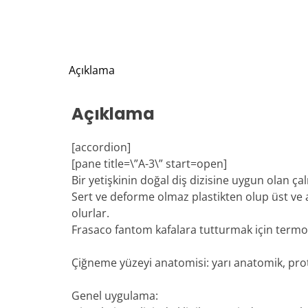
Açıklama
Açıklama
[accordion]
[pane title=\”A-3\” start=open]
Bir yetişkinin doğal diş dizisine uygun olan ça
Sert ve deforme olmaz plastikten olup üst ve 
olurlar.
Frasaco fantom kafalara tutturmak için termop
Çiğneme yüzeyi anatomisi: yarı anatomik, prote
Genel uygulama: