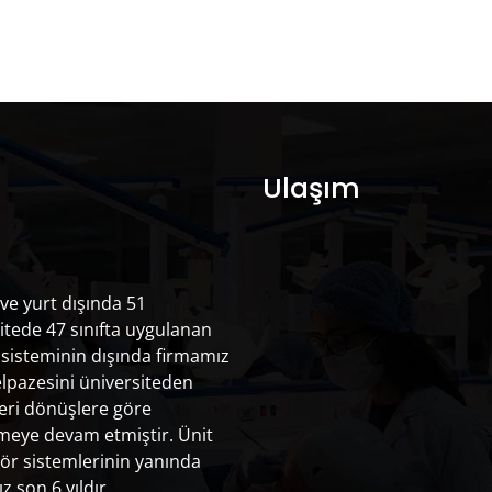
Ulaşım
 ve yurt dışında 51
itede 47 sınıfta uygulanan
sisteminin dışında firmamız
lpazesini üniversiteden
eri dönüşlere göre
rmeye devam etmiştir. Ünit
ör sistemlerinin yanında
z son 6 yıldır