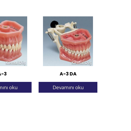
A-3
A-3 DA
ını oku
Devamını oku