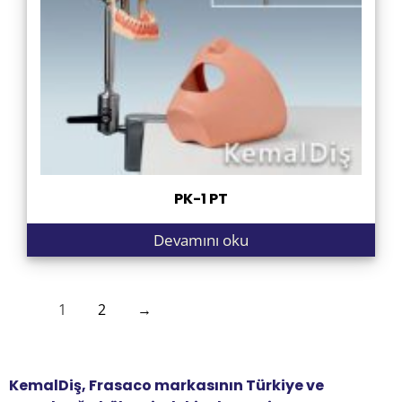
PK-1 PT
Devamını oku
1
2
→
KemalDiş, Frasaco markasının Türkiye ve