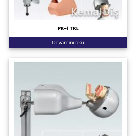
PK-1 TKL
Devamını oku