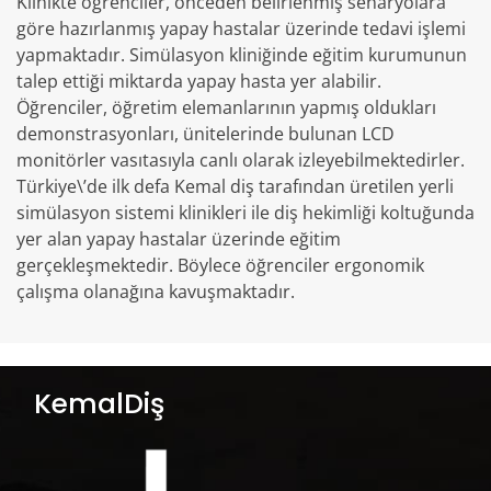
Klinikte öğrenciler, önceden belirlenmiş senaryolara
göre hazırlanmış yapay hastalar üzerinde tedavi işlemi
yapmaktadır. Simülasyon kliniğinde eğitim kurumunun
talep ettiği miktarda yapay hasta yer alabilir.
Öğrenciler, öğretim elemanlarının yapmış oldukları
demonstrasyonları, ünitelerinde bulunan LCD
monitörler vasıtasıyla canlı olarak izleyebilmektedirler.
Türkiye\’de ilk defa Kemal diş tarafından üretilen yerli
simülasyon sistemi klinikleri ile diş hekimliği koltuğunda
yer alan yapay hastalar üzerinde eğitim
gerçekleşmektedir. Böylece öğrenciler ergonomik
çalışma olanağına kavuşmaktadır.
Y
a
KemalDiş
z
ı
g
e