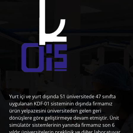
z
i
n
m
e
s
i
Yurt içi ve yurt dışında 51 üniversitede 47 sınıfta
uygulanan KDF-01 sisteminin dışında firmamız
ürün yelpazesini üniversiteden gelen geri
dönüşlere göre geliştirmeye devam etmiştir. Ünit
simülatör sistemlerinin yanında firmamız son 6
yıldır üniversitelerin preklinik ve diğer laboratuvar