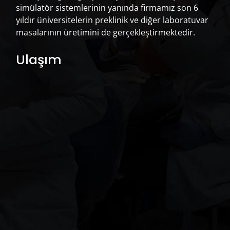
simülatör sistemlerinin yanında firmamız son 6
Standart Model AG-3
(86)
yıldır üniversitelerin preklinik ve diğer laboratuvar
Standart Model ANA-4
(101)
masalarının üretimini de gerçekleştirmektedir.
Ulaşım
Ürün Ara
A
r
a
:
Ara