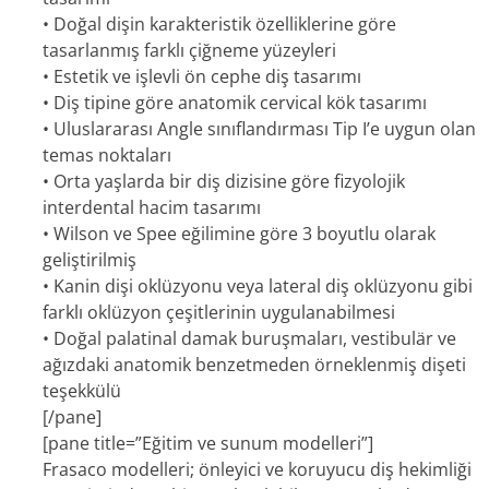
• Doğal dişin karakteristik özelliklerine göre
tasarlanmış farklı çiğneme yüzeyleri
• Estetik ve işlevli ön cephe diş tasarımı
• Diş tipine göre anatomik cervical kök tasarımı
• Uluslararası Angle sınıflandırması Tip I’e uygun olan
temas noktaları
• Orta yaşlarda bir diş dizisine göre fizyolojik
interdental hacim tasarımı
• Wilson ve Spee eğilimine göre 3 boyutlu olarak
geliştirilmiş
• Kanin dişi oklüzyonu veya lateral diş oklüzyonu gibi
farklı oklüzyon çeşitlerinin uygulanabilmesi
• Doğal palatinal damak buruşmaları, vestibulär ve
ağızdaki anatomik benzetmeden örneklenmiş dişeti
teşekkülü
[/pane]
[pane title=”Eğitim ve sunum modelleri”]
Frasaco modelleri; önleyici ve koruyucu diş hekimliği