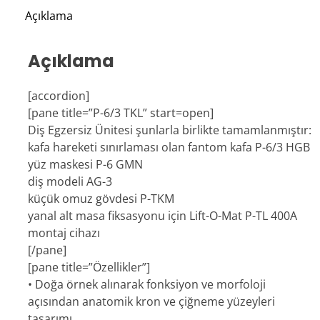
Açıklama
Açıklama
[accordion]
[pane title=”P-6/3 TKL” start=open]
Diş Egzersiz Ünitesi şunlarla birlikte tamamlanmıştır:
kafa hareketi sınırlaması olan fantom kafa P-6/3 HGB
yüz maskesi P-6 GMN
diş modeli AG-3
küçük omuz gövdesi P-TKM
yanal alt masa fiksasyonu için Lift-O-Mat P-TL 400A
montaj cihazı
[/pane]
[pane title=”Özellikler”]
• Doğa örnek alınarak fonksiyon ve morfoloji
açısından anatomik kron ve çiğneme yüzeyleri
tasarımı