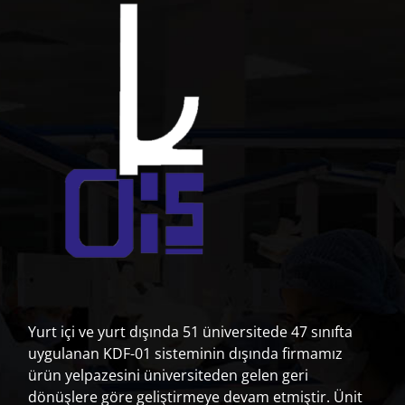
KemalDiş, Frasaco markasının Türkiye ve
Ortadaoğu bölgesindeki tek resmi
distribütörü’dür.
Ürün kategorileri
Demo Modelleri
(12)
Dental Hijyen ve Periodontoloji
(47)
Fantom Kafalar
(33)
İmplantoloji ve Cerrahi
(50)
Ortodonti, Enjeksiyon, Röntgen ve Diş Çekimi Modelleri
(35)
Yurt içi ve yurt dışında 51 üniversitede 47 sınıfta
Pediatrik Diş Hekimliği
(37)
uygulanan KDF-01 sisteminin dışında firmamız
Preparasyon ve Endodontik Alıştırmalar
(89)
ürün yelpazesini üniversiteden gelen geri
Protez Modelleri ve Diş Laboratuvar Modelleri
(38)
dönüşlere göre geliştirmeye devam etmiştir. Ünit
Standart Model A-3
(76)