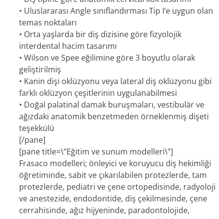
• Uluslararası Angle sınıflandırması Tip I’e uygun olan
temas noktaları
• Orta yaşlarda bir diş dizisine göre fizyolojik
interdental hacim tasarımı
• Wilson ve Spee eğilimine göre 3 boyutlu olarak
geliştirilmiş
• Kanin dişi oklüzyonu veya lateral diş oklüzyonu gibi
farklı oklüzyon çeşitlerinin uygulanabilmesi
• Doğal palatinal damak buruşmaları, vestibulär ve
ağızdaki anatomik benzetmeden örneklenmiş dişeti
teşekkülü
[/pane]
[pane title=\”Eğitim ve sunum modelleri\”]
Frasaco modelleri; önleyici ve koruyucu diş hekimliği
öğretiminde, sabit ve çıkarılabilen protezlerde, tam
protezlerde, pediatri ve çene ortopedisinde, radyoloji
ve anestezide, endodontide, diş çekilmesinde, çene
cerrahisinde, ağız hijyeninde, paradontolojide,