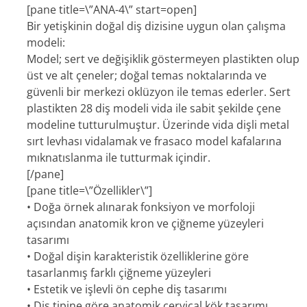
[pane title=\”ANA-4\” start=open]
Bir yetişkinin doğal diş dizisine uygun olan çalışma
modeli:
Model; sert ve değişiklik göstermeyen plastikten olup
üst ve alt çeneler; doğal temas noktalarında ve
güvenli bir merkezi oklüzyon ile temas ederler. Sert
plastikten 28 diş modeli vida ile sabit şekilde çene
modeline tutturulmuştur. Üzerinde vida dişli metal
sırt levhası vidalamak ve frasaco model kafalarına
mıknatıslanma ile tutturmak içindir.
[/pane]
[pane title=\”Özellikler\”]
• Doğa örnek alınarak fonksiyon ve morfoloji
açısından anatomik kron ve çiğneme yüzeyleri
tasarımı
• Doğal dişin karakteristik özelliklerine göre
tasarlanmış farklı çiğneme yüzeyleri
• Estetik ve işlevli ön cephe diş tasarımı
• Diş tipine göre anatomik cervical kök tasarımı