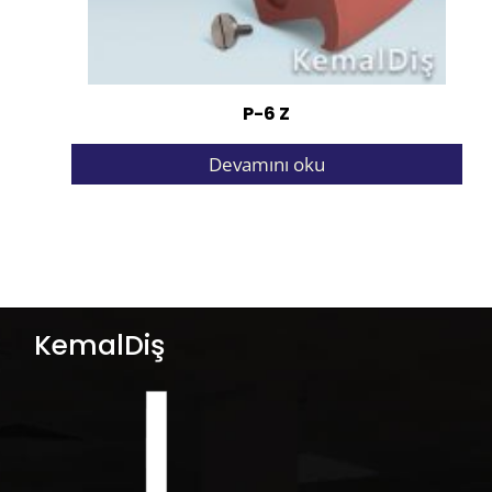
P-6 Z
Devamını oku
KemalDiş
KemalDiş, Frasaco markasının Türkiye ve
Ortadaoğu bölgesindeki tek resmi
distribütörü’dür.