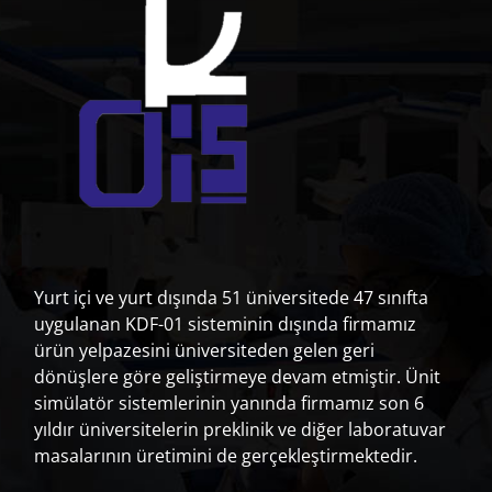
Ürün kategorileri
Demo Modelleri
(12)
Dental Hijyen ve Periodontoloji
(47)
Fantom Kafalar
(33)
İmplantoloji ve Cerrahi
(50)
Ortodonti, Enjeksiyon, Röntgen ve Diş Çekimi Modelleri
(35)
Yurt içi ve yurt dışında 51 üniversitede 47 sınıfta
Pediatrik Diş Hekimliği
(37)
uygulanan KDF-01 sisteminin dışında firmamız
Preparasyon ve Endodontik Alıştırmalar
(89)
ürün yelpazesini üniversiteden gelen geri
Protez Modelleri ve Diş Laboratuvar Modelleri
(38)
dönüşlere göre geliştirmeye devam etmiştir. Ünit
Standart Model A-3
(76)
simülatör sistemlerinin yanında firmamız son 6
Standart Model AG-3
(86)
yıldır üniversitelerin preklinik ve diğer laboratuvar
Standart Model ANA-4
(101)
masalarının üretimini de gerçekleştirmektedir.