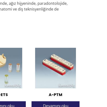
nde, ağız hijyeninde, paradontolojide,
natomi ve diş teknisyenliğinde de
-ETS
A-PTM
ını oku
Devamını oku