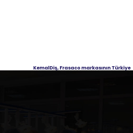
KemalDiş, Frasaco markasının Türkiye
ve Ortadaoğu bölgesindeki tek resmi
distribütörü’dür.
Ürün kategorileri
Demo Modelleri
(12)
Dental Hijyen ve Periodontoloji
(47)