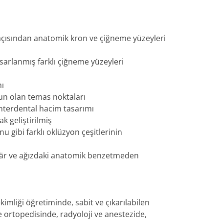
 açısından anatomik kron ve çiğneme yüzeyleri
tasarlanmış farklı çiğneme yüzeyleri
mı
gun olan temas noktaları
 interdental hacim tasarımı
k geliştirilmiş
u gibi farklı oklüzyon çeşitlerinin
ulär ve ağızdaki anatomik benzetmeden
imliği öğretiminde, sabit ve çıkarılabilen
e ortopedisinde, radyoloji ve anestezide,