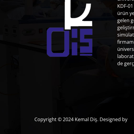
KDF-01 
ürün ye
gelen g
gelişti
simülat
firmamı
ünivers
laborat
de gerç
Copyright © 2024 Kemal Diş. Designed by
Bi