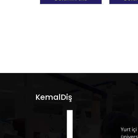
KemalDiş
Yurt içi
ünivers