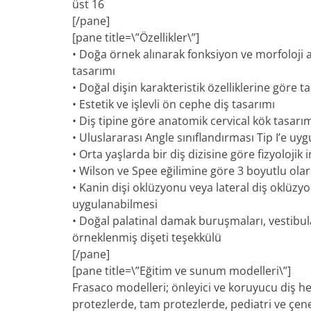
üst 16
[/pane]
[pane title=\”Özellikler\”]
• Doğa örnek alınarak fonksiyon ve morfoloji
tasarımı
• Doğal dişin karakteristik özelliklerine göre 
• Estetik ve işlevli ön cephe diş tasarımı
• Diş tipine göre anatomik cervical kök tasarı
• Uluslararası Angle sınıflandırması Tip I’e uy
• Orta yaşlarda bir diş dizisine göre fizyolojik
• Wilson ve Spee eğilimine göre 3 boyutlu olara
• Kanin dişi oklüzyonu veya lateral diş oklüzyon
uygulanabilmesi
• Doğal palatinal damak buruşmaları, vestib
örneklenmiş dişeti teşekkülü
[/pane]
[pane title=\”Eğitim ve sunum modelleri\”]
Frasaco modelleri; önleyici ve koruyucu diş hek
protezlerde, tam protezlerde, pediatri ve çen