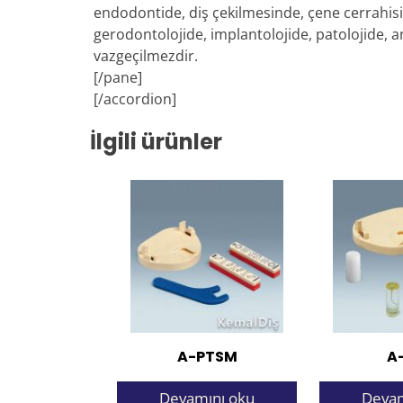
endodontide, diş çekilmesinde, çene cerrahisi
gerodontolojide, implantolojide, patolojide, a
vazgeçilmezdir.
[/pane]
[/accordion]
İlgili ürünler
A-PTSM
A
Devamını oku
Devam