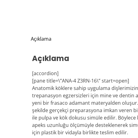
Açıklama
Açıklama
[accordion]
[pane title=\”ANA-4 Z3RN-16\” start=open]
Anatomik köklere sahip uygulama dişlerimizin 
trepanasyon egzersizleri için mine ve dentin a
yeni bir frasaco adamant materyalden oluşur.
şekilde gerçekçi preparasyona imkan veren 
ile pulpa ve kök dokusu simüle edilir. Böylece 
apeks uzunluğu ölçümüyle desteklenerek simüle
için plastik bir vidayla birlikte teslim edilir.