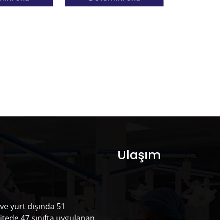
Ulaşım
 ve yurt dışında 51
itede 47 sınıfta uygulanan