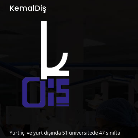
KemalDiş
KemalDiş, Frasaco markasının Türkiye ve
Ortadaoğu bölgesindeki tek resmi
distribütörü’dür.
Ürün kategorileri
Demo Modelleri
(12)
Dental Hijyen ve Periodontoloji
(47)
Fantom Kafalar
(33)
İmplantoloji ve Cerrahi
(50)
Ortodonti, Enjeksiyon, Röntgen ve Diş Çekimi Modelleri
(35)
Yurt içi ve yurt dışında 51 üniversitede 47 sınıfta
Pediatrik Diş Hekimliği
(37)