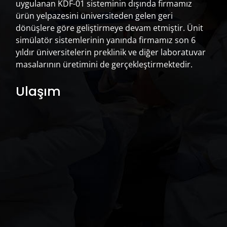
uygulanan KDF-01 sisteminin dışında firmamız
Preparasyon ve Endodontik Alıştırmalar
(89)
ürün yelpazesini üniversiteden gelen geri
Protez Modelleri ve Diş Laboratuvar Modelleri
(38)
dönüşlere göre geliştirmeye devam etmiştir. Ünit
Standart Model A-3
(76)
simülatör sistemlerinin yanında firmamız son 6
Standart Model AG-3
(86)
yıldır üniversitelerin preklinik ve diğer laboratuvar
Standart Model ANA-4
(101)
masalarının üretimini de gerçekleştirmektedir.
Ulaşım
Ürün Ara
A
r
a
:
Ara