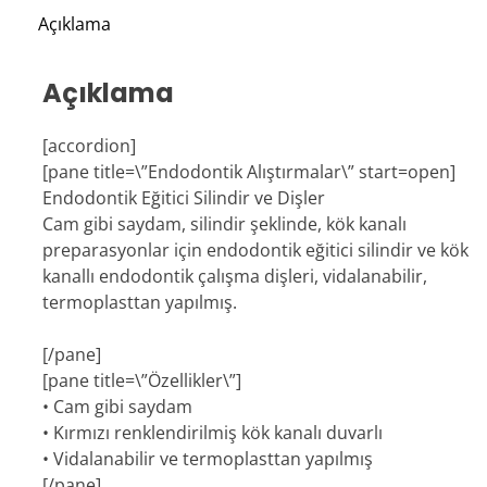
Açıklama
Açıklama
[accordion]
[pane title=\”Endodontik Alıştırmalar\” start=open]
Endodontik Eğitici Silindir ve Dişler
Cam gibi saydam, silindir şeklinde, kök kanalı
preparasyonlar için endodontik eğitici silindir ve kök
kanallı endodontik çalışma dişleri, vidalanabilir,
termoplasttan yapılmış.
[/pane]
[pane title=\”Özellikler\”]
• Cam gibi saydam
• Kırmızı renklendirilmiş kök kanalı duvarlı
• Vidalanabilir ve termoplasttan yapılmış
[/pane]