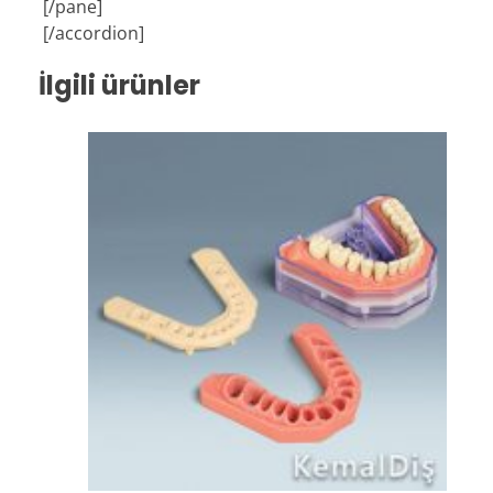
[/pane]
[/accordion]
İlgili ürünler