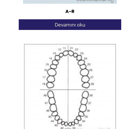
A-R
Devamını oku