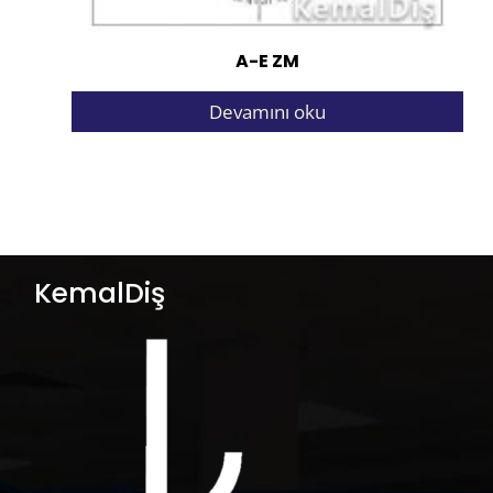
A-E ZM
Devamını oku
KemalDiş
KemalDiş, Frasaco markasının Türkiye ve
Ortadaoğu bölgesindeki tek resmi
distribütörü’dür.