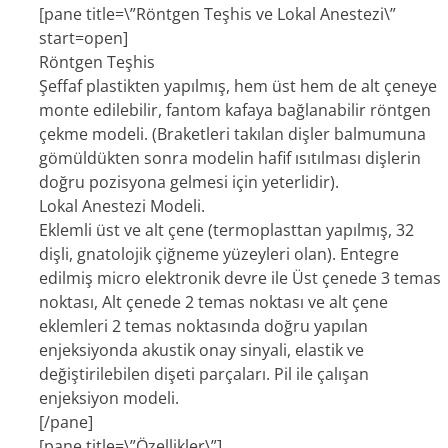
[pane title=\”Röntgen Teşhis ve Lokal Anestezi\”
start=open]
Röntgen Teşhis
Şeffaf plastikten yapılmış, hem üst hem de alt çeneye
monte edilebilir, fantom kafaya bağlanabilir röntgen
çekme modeli. (Braketleri takılan dişler balmumuna
gömüldükten sonra modelin hafif ısıtılması dişlerin
doğru pozisyona gelmesi için yeterlidir).
Lokal Anestezi Modeli.
Eklemli üst ve alt çene (termoplasttan yapılmış, 32
dişli, gnatolojik çiğneme yüzeyleri olan). Entegre
edilmiş micro elektronik devre ile Üst çenede 3 temas
noktası, Alt çenede 2 temas noktası ve alt çene
eklemleri 2 temas noktasında doğru yapılan
enjeksiyonda akustik onay sinyali, elastik ve
değiştirilebilen dişeti parçaları. Pil ile çalışan
enjeksiyon modeli.
[/pane]
[pane title=\”Özellikler\”]