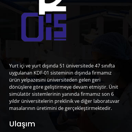
Ürün kategorileri
Demo Modelleri
(12)
Dental Hijyen ve Periodontoloji
(47)
Fantom Kafalar
(33)
İmplantoloji ve Cerrahi
(50)
Ortodonti, Enjeksiyon, Röntgen ve Diş Çekimi Modelleri
(35)
Yurt içi ve yurt dışında 51 üniversitede 47 sınıfta
Pediatrik Diş Hekimliği
(37)
uygulanan KDF-01 sisteminin dışında firmamız
Preparasyon ve Endodontik Alıştırmalar
(89)
ürün yelpazesini üniversiteden gelen geri
Protez Modelleri ve Diş Laboratuvar Modelleri
(38)
dönüşlere göre geliştirmeye devam etmiştir. Ünit
Standart Model A-3
(76)
simülatör sistemlerinin yanında firmamız son 6
Standart Model AG-3
(86)
yıldır üniversitelerin preklinik ve diğer laboratuvar
Standart Model ANA-4
(101)
masalarının üretimini de gerçekleştirmektedir.
Ulaşım
Ürün Ara