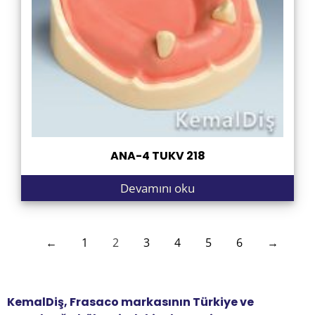
ANA-4 TUKV 218
Devamını oku
←
1
2
3
4
5
6
→
KemalDiş, Frasaco markasının Türkiye ve